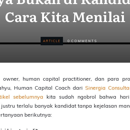
Cara Kita Menilai
ARTICLE
0
COMMENTS
owner, human capital practitioner, dan para prof
ahyu, Human Capital Coach dari
Sinergia Consulta
tikel sebelumnya
kita sudah ngobrol bahwa hari 
 justru terlalu banyak kandidat tanpa kejelasan man
rtanyaan berikutnya: