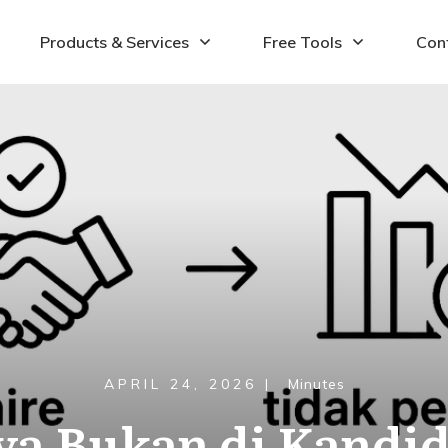
Products & Services
Free Tools
Con
APRIL 24, 2026
|
Minutes
a Bukan di Kandida