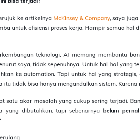
ni bisa terjadi?
erujuk ke artikelnya
McKinsey & Company
, saya jug
ba untuk efisiensi proses kerja. Hampir semua hal
erkembangan teknologi, AI memang membantu bany
urut saya, tidak sepenuhnya. Untuk hal-hal yang tekn
rahkan ke automation. Tapi untuk hal yang strategis,
 itu tidak bisa hanya mengandalkan sistem.
Karena 
lihat satu akar masalah yang cukup sering terjadi. 
pa yang dibutuhkan, tapi sebenarnya
belum perna
?
berulang