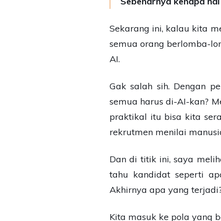
Sebenarnya kenapa hal i
Sekarang ini, kalau kita m
semua orang berlomba-lom
AI.
Gak salah sih. Dengan p
semua harus di-AI-kan? Men
praktikal itu bisa kita se
rekrutmen menilai manusia
Dan di titik ini, saya me
tahu kandidat seperti a
Akhirnya apa yang terjadi
Kita masuk ke pola yang 