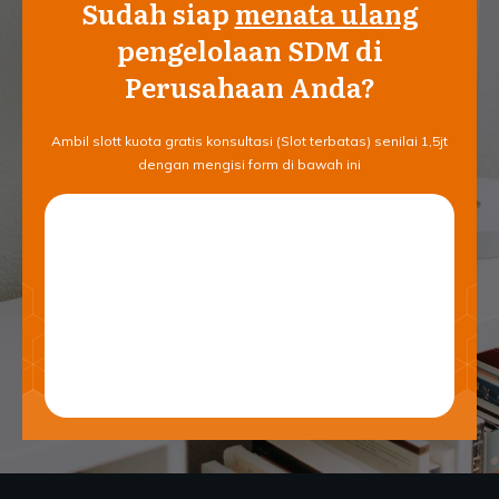
Sudah siap
menata ulang
pengelolaan SDM di
Perusahaan Anda?
Ambil slott kuota gratis konsultasi (Slot terbatas) senilai 1,5jt
dengan mengisi form di bawah ini