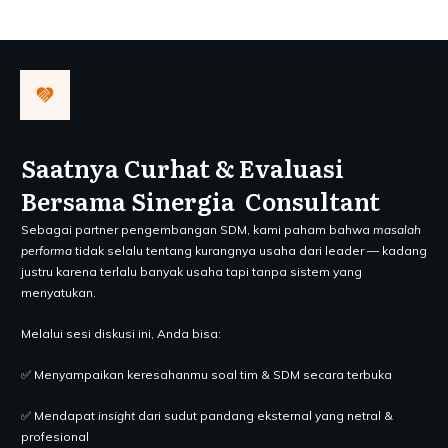
Saatnya Curhat & Evaluasi
Bersama Sinergia Consultant
Sebagai partner pengembangan SDM, kami paham bahwa
masalah
performa
tidak selalu tentang kurangnya usaha dari leader — kadang
justru karena terlalu banyak usaha tapi tanpa sistem yang
menyatukan.
Melalui sesi diskusi ini, Anda bisa:
✅ Menyampaikan keresahanmu soal tim & SDM secara terbuka
✅ Mendapat
insight
dari sudut pandang eksternal yang netral &
profesional