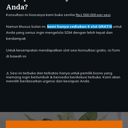
Anda?
Konsultasi ini biasanya kami buka senilai
Rp1.500.000 per sesi
Namun khusus bulan ini,
kami hanya sediakan 9 slot GRATIS
untuk
Anda yang serius ingin mengelola SDM dengan lebih tepat dan
berdampak
Untuk kesempatan mendapatkan slot sesi konsultasi gratis, isi form
di bawah ini
⚠️ Sesi ini terbuka dan terbatas hanya untuk pemilik bisnis yang
memang ingin bertumbuh & bersedia berdiskusi terbuka. Kami akan
memilih berdasarkan urgensi dan kesiapan Anda.