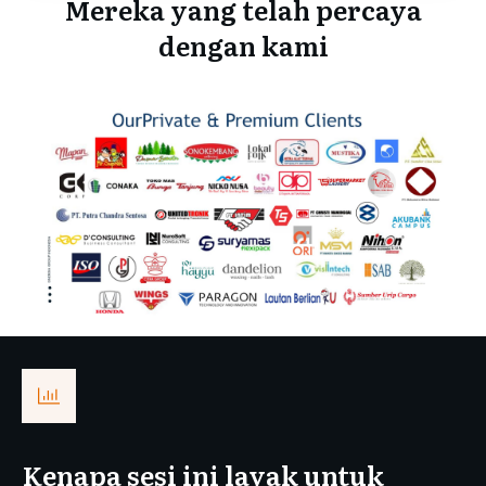
Mereka yang telah percaya
dengan kami
Kenapa sesi ini layak untuk