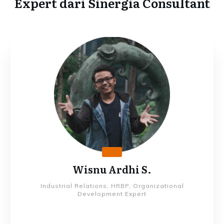
Expert dari Sinergia Consultant
Wisnu Ardhi S.
Industrial Relations, HRBP, Organizational
Development Expert