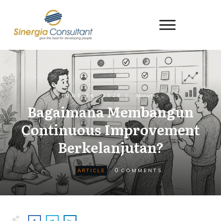
JUNE 26, 2026
|
Minutes
Bagaimana Membangun
Continuous Improvement
Berkelanjutan?
0
ARTICLE
COMMENTS