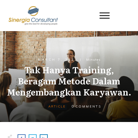
MARCH 7, 2023
|
Minutes
Tak Hanya Training,
Beragam Metode Dalam
Mengembangkan Karyawan.
0
ARTICLE
COMMENTS