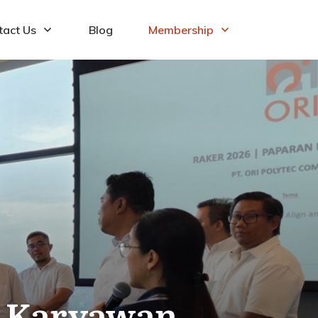
tact Us
Blog
Membership
i Karyawan