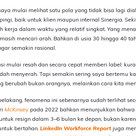
saya mulai melihat satu pola yang tidak bisa lagi di
gi, baik untuk klien maupun internal Sinergia. Seki
 kerja dalam waktu yang relatif singkat. Yang menar
masih mencari arah. Bahkan di usia 30 hingga 40 tahu
gar semakin rasional.
sasi mulai resah dan secara cepat memberi label: kura
dah menyerah. Tapi semakin sering saya bertemu kand
berubah bukan orangnya, melainkan cara kita memah
e belakang, fenomena ini sebenarnya sudah terlihat s
ri
McKinsey
pada 2022 bahkan menunjukkan bahwa s
ntuk resign dalam 3–6 bulan ke depan, bukan karena
ntuk bertahan.
LinkedIn Workforce Report
juga men