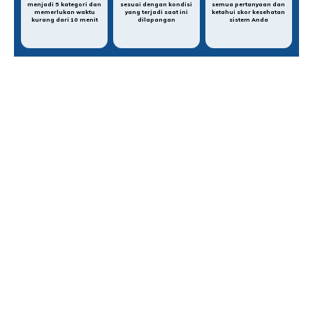
menjadi 5 kategori dan
sesuai dengan kondisi
semua pertanyaan dan
memerlukan waktu
yang terjadi saat ini
ketahui skor kesehatan
kurang dari 10 menit
dilapangan
sistem Anda