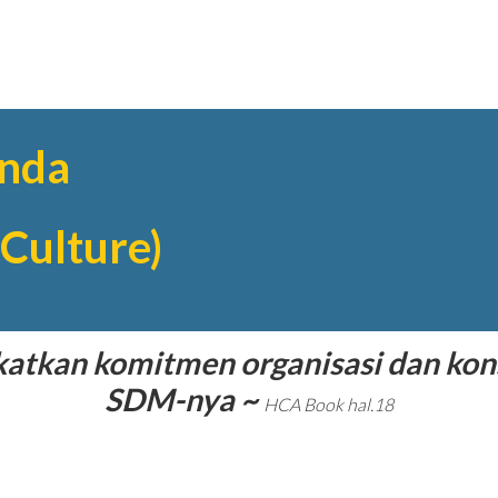
nda
Culture)
tkan komitmen organisasi dan kons
SDM-nya ~
HCA Book hal.18