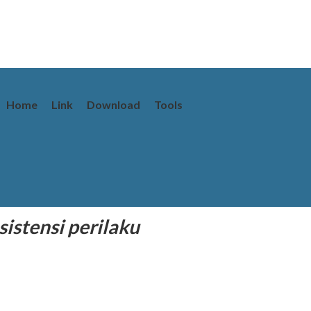
Home
Link
Download
Tools
istensi perilaku