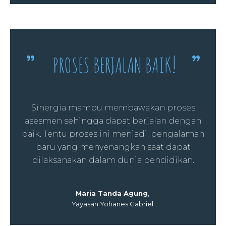
!
”
PROSES BERJALAN BAIK
”
Sinergia mampu membawakan proses
asesmen sehingga dapat berjalan dengan
baik. Tentu proses ini menjadi, pengalaman
baru yang menyenangkan saat dapat
dilaksanakan dalam dunia pendidikan.
Maria Tanda Agung
,
Yayasan Yohanes Gabriel