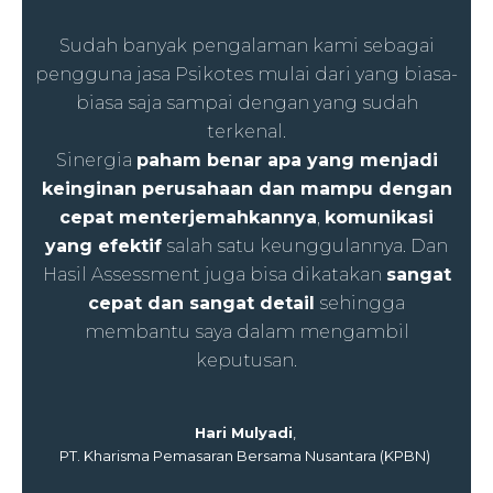
Sudah banyak pengalaman kami sebagai
pengguna jasa Psikotes mulai dari yang biasa-
biasa saja sampai dengan yang sudah
terkenal.
Sinergia
paham benar apa yang menjadi
keinginan perusahaan dan mampu dengan
cepat menterjemahkannya
,
komunikasi
yang efektif
salah satu keunggulannya. Dan
Hasil Assessment juga bisa dikatakan
sangat
cepat dan sangat detail
sehingga
membantu saya dalam mengambil
keputusan.
Hari Mulyadi
,
PT. Kharisma Pemasaran Bersama Nusantara (KPBN)