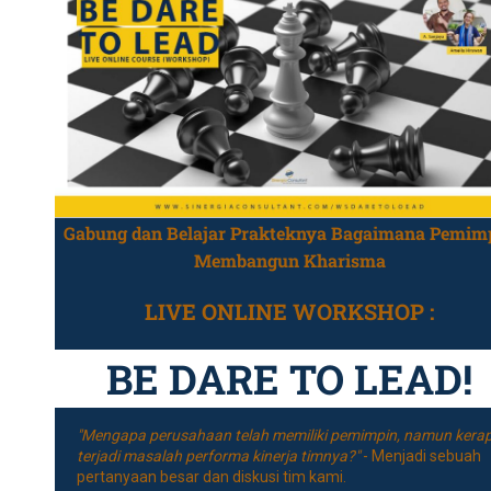
Gabung dan Belajar Prakteknya Bagaimana Pemim
Membangun Kharisma
LIVE ONLINE WORKSHOP :
BE DARE TO LEAD!
"Mengapa perusahaan telah memiliki pemimpin, namun kera
terjadi masalah performa kinerja timnya?"
- Menjadi sebuah
pertanyaan besar dan diskusi tim kami.