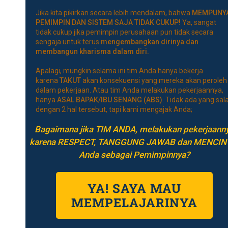
Jika kita pikirkan secara lebih mendalam, bahwa
MEMPUNY
PEMIMPIN DAN SISTEM SAJA TIDAK CUKUP!
Ya, sangat
tidak cukup jika pemimpin perusahaan pun tidak secara
sengaja untuk terus
mengembangkan dirinya dan
membangun kharisma dalam diri.
Apalagi, mungkin selama ini tim Anda hanya bekerja
karena
TAKUT
akan konsekuensi yang mereka akan peroleh
dalam pekerjaan. Atau tim Anda melakukan pekerjaannya,
hanya
ASAL BAPAK/IBU SENANG (ABS)
. Tidak ada yang sal
dengan 2 hal tersebut, tapi kami mengajak Anda;
Bagaimana jika TIM ANDA, melakukan pekerjaann
karena RESPECT, TANGGUNG JAWAB dan MENCIN
Anda sebagai Pemimpinnya?
YA! SAYA MAU
MEMPELAJARINYA